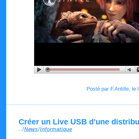
Posté par F.Antille, le
Créer un Live USB d'une distribu
../
News
/
Informatique