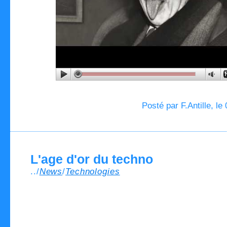
Posté par F.Antille, le
L'age d'or du techno
../
News
/
Technologies