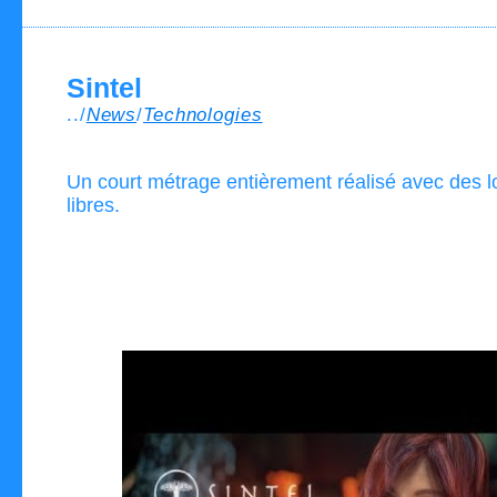
Sintel
../
News
/
Technologies
Un court métrage entièrement réalisé avec des lo
libres.