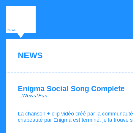
NEWS
NEWS
Enigma Social Song Complete
../
News
/
Fun
La chanson + clip vidéo créé par la communauté
chapeauté par Enigma est terminé, je la trouve 