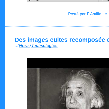
Posté par F.Antille, le
Des images cultes recomposée 
../
News
/
Technologies