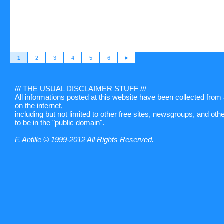
1
2
3
4
5
6
►
/// THE USUAL DISCLAIMER STUFF ///
All informations posted at this website have been collected fro
on the internet,
including but not limited to other free sites, newsgroups, and ot
to be in the "public domain".
F. Antille © 1999-2012 All Rights Reserved.