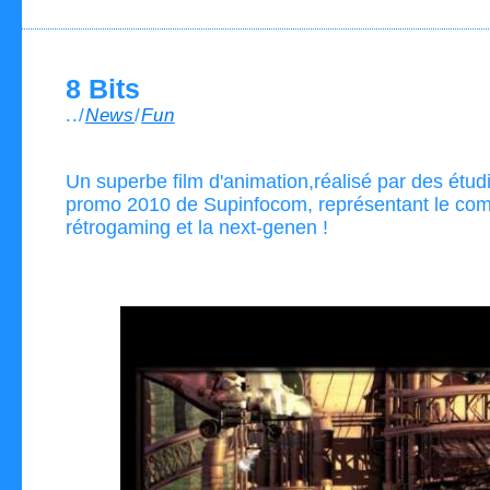
8 Bits
../
News
/
Fun
Un superbe film d'animation,réalisé par des étudi
promo 2010 de Supinfocom, représentant le comb
rétrogaming et la next-genen !