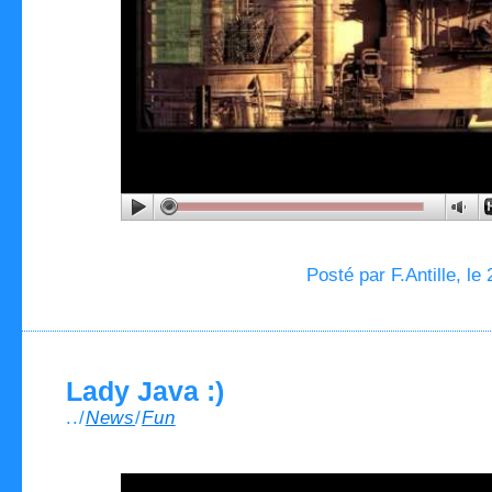
Posté par F.Antille, le
Lady Java :)
../
News
/
Fun